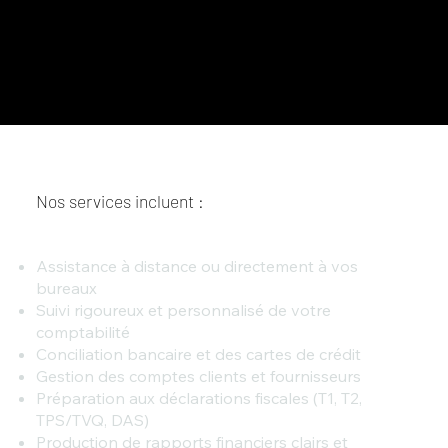
Nos services incluent :
Assistance à distance ou directement à vos
bureaux
Suivi rigoureux et personnalisé de votre
comptabilité
Conciliation bancaire et des cartes de crédit
Gestion des comptes clients et fournisseurs
Préparation aux déclarations fiscales (T1, T2,
TPS/TVQ, DAS)
Production de rapports financiers clairs et