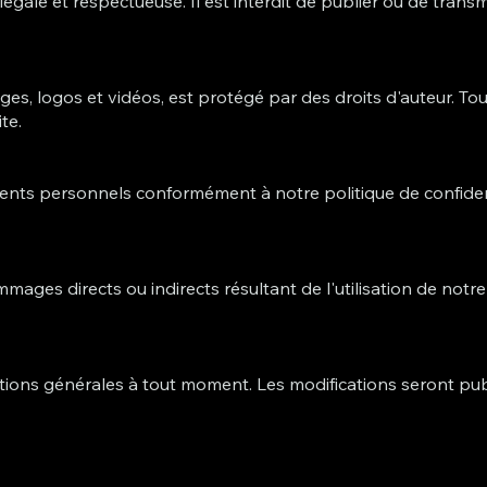
légale et respectueuse. Il est interdit de publier ou de trans
.
ages, logos et vidéos, est protégé par des droits d'auteur. Tou
te.
s personnels conformément à notre politique de confidentia
s directs ou indirects résultant de l'utilisation de notre sit
tions générales à tout moment. Les modifications seront pub